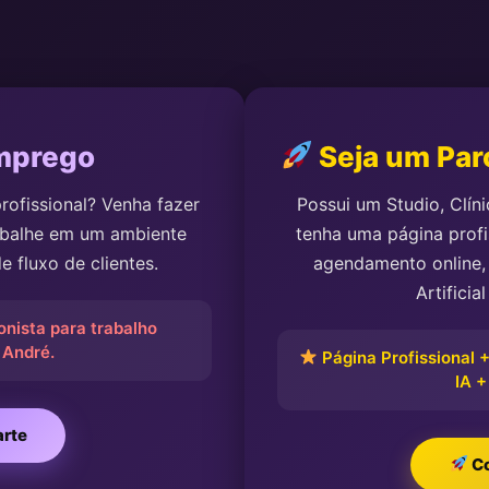
mprego
Seja um Parc
ofissional? Venha fazer
Possui um Studio, Clín
rabalhe em um ambiente
tenha uma página profi
 fluxo de clientes.
agendamento online, 
Artificia
nista para trabalho
 André.
Página Profissional 
IA +
arte
Co