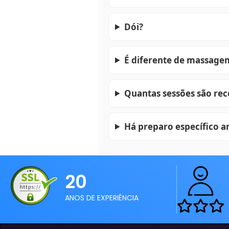
Dói?
É diferente de massagem
Quantas sessões são r
Há preparo específico a
20
ANOS DE EXPERIÊNCIA