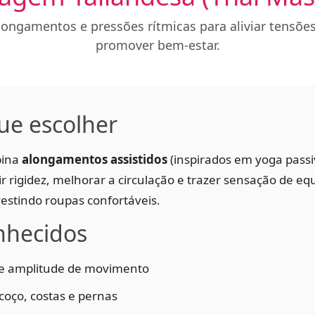
longamentos e pressões rítmicas para aliviar tensõe
promover bem-estar.
ue escolher
bina
alongamentos assistidos
(inspirados em yoga pass
ir rigidez, melhorar a circulação e trazer sensação de equi
estindo roupas confortáveis.
nhecidos
e e amplitude de movimento
coço, costas e pernas