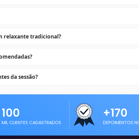
 relaxante tradicional?
ecomendadas?
ntes da sessão?
100
+170
MIL CLIENTES CADASTRADOS
DEPOIMENTOS N