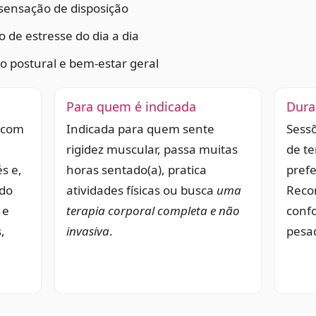
 sensação de disposição
 de estresse do dia a dia
 postural e bem-estar geral
Para quem é indicada
Dura
 com
Indicada para quem sente
Sess
rigidez muscular, passa muitas
de t
s e,
horas sentado(a), pratica
pref
 do
atividades físicas ou busca
uma
Reco
 e
terapia corporal completa e não
confo
,
invasiva
.
pesa