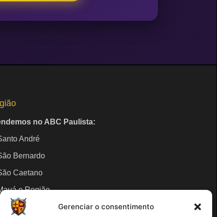
gião
endemos no ABC Paulista:
Santo André
São Bernardo
São Caetano
Mauá e Região
Gerenciar o consentimento